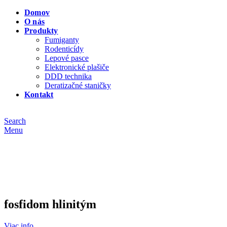
Domov
O nás
Produkty
Fumiganty
Rodenticídy
Lepové pasce
Elektronické plašiče
DDD technika
Deratizačné staničky
Kontakt
Search
Menu
Plynovanie uskladneného obilia
fosfidom hlinitým
Viac info