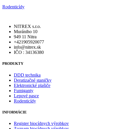
Rodenticídy
NITREX s.r.o.
Murániho 10
949 11 Nitra
+421905920077
info@nitrex.sk
IČO : 34136380
PRODUKTY
DDD technika
Deratizačné staničky
Elektronické plašiče
Fumiganty
Lepové pasce
Rodenticídy
INFORMÁCIE
Register biocídnych výrobkov
Zoznam biocídnych výrobkov