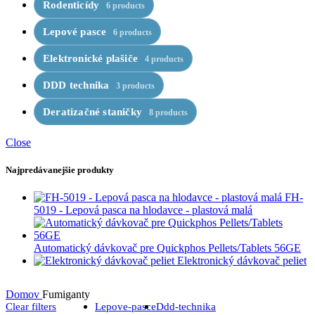
Rodenticídy
6 products
Lepové pasce
6 products
Elektronické plašiče
4 products
DDD technika
3 products
Deratizačné staničky
8 products
Close
Najpredávanejšie produkty
FH-
5019 - Lepová pasca na hlodavce - plastová malá
Automatický dávkovač pre Quickphos Pellets/Tablets 56GE
Elektronický dávkovač peliet
Domov
Fumiganty
Clear filters
Lepove-pasce
Ddd-technika