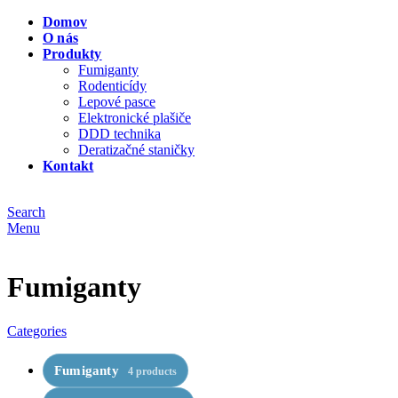
Domov
O nás
Produkty
Fumiganty
Rodenticídy
Lepové pasce
Elektronické plašiče
DDD technika
Deratizačné staničky
Kontakt
Search
Menu
Fumiganty
Categories
Fumiganty
4 products