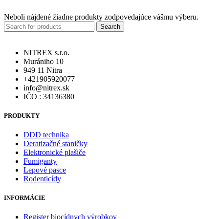
Neboli nájdené žiadne produkty zodpovedajúce vášmu výberu.
Search
NITREX s.r.o.
Murániho 10
949 11 Nitra
+421905920077
info@nitrex.sk
IČO : 34136380
PRODUKTY
DDD technika
Deratizačné staničky
Elektronické plašiče
Fumiganty
Lepové pasce
Rodenticídy
INFORMÁCIE
Register biocídnych výrobkov