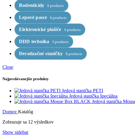
Rodenticídy
6 products
Lepové pasce
6 products
Elektronické plašiče
4 products
DDD technika
3 products
Deratizačné staničky
8 products
Close
Najpredávanejšie produkty
Jedová stanička PETI
Jedová stanička špeciálna
Jedová stanička Mo
Domov
Katalóg
Zobrazuje sa 12 výsledkov
Show sidebar