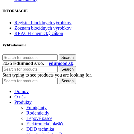
INFORMÁCIE
Register biocídnych výrobkov
Zoznam biocídnych výrobkov
REACH chemický zákon
Vyhľadávanie
Search
2026
Edumood s.r.o.
–
edumood.sk
.
Search
Start typing to see products you are looking for.
Search
Domov
O nás
Produkty
Fumiganty
Rodenticídy
Lepové pasce
Elektronické plašiče
DDD technika