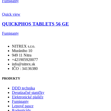
Fumiganty
Quick view
QUICKPHOS TABLETS 56 GE
Fumiganty
NITREX s.r.o.
Murániho 10
949 11 Nitra
+421905920077
info@nitrex.sk
IČO : 34136380
PRODUKTY
DDD technika
Deratizačné staničky
Elektronické plašiče
Fumiganty
Lepové pasce
Rodenticídy