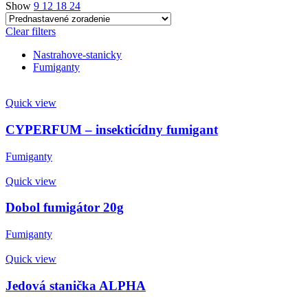
Show
9
12
18
24
Clear filters
Nastrahove-stanicky
Fumiganty
Quick view
CYPERFUM – insekticídny fumigant
Fumiganty
Quick view
Dobol fumigátor 20g
Fumiganty
Quick view
Jedová stanička ALPHA