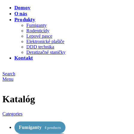
Domov
O nás
Produkty
Fumiganty
Rodenticídy
Lepové pasce
Elektronické plašiče
DDD technika
Deratizačné staničky
Kontakt
Search
Menu
Katalóg
Categories
Fumiganty
4 products