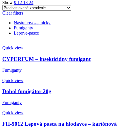
Show
9
12
18
24
Clear filters
Nastrahove-stanicky
Fumiganty
Lepove-pasce
Quick view
CYPERFUM – insekticídny fumigant
Fumiganty
Quick view
Dobol fumigátor 20g
Fumiganty
Quick view
FH-5012 Lepová pasca na hlodavce – kartónová