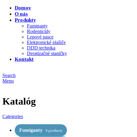
Domov
O nás
Produkty
Fumiganty
Rodenticídy
Lepové pasce
Elektronické plašiče
DDD technika
Deratizačné staničky
Kontakt
Search
Menu
Katalóg
Categories
Fumiganty
4 products