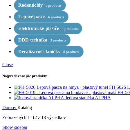
Rodenticídy
6 products
Lepové pasce
6 products
Elektronické plašiče
4 products
DDD technika
3 products
Deratizačné staničky
8 products
Close
Najpredávanejšie produkty
FH-5026 Le
FH-501
Jedová stanička ALPHA
Domov
Katalóg
Zobrazených 1–12 z 18 výsledkov
Show sidebar