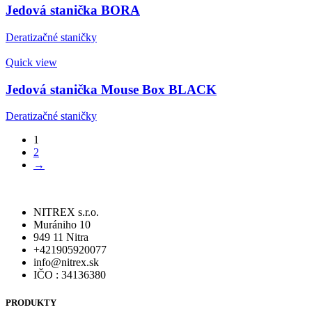
Jedová stanička BORA
Deratizačné staničky
Quick view
Jedová stanička Mouse Box BLACK
Deratizačné staničky
1
2
→
NITREX s.r.o.
Murániho 10
949 11 Nitra
+421905920077
info@nitrex.sk
IČO : 34136380
PRODUKTY