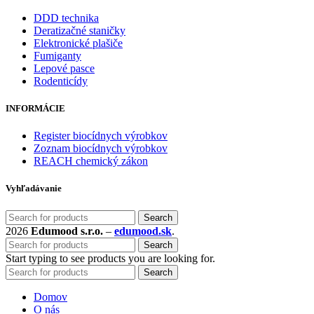
DDD technika
Deratizačné staničky
Elektronické plašiče
Fumiganty
Lepové pasce
Rodenticídy
INFORMÁCIE
Register biocídnych výrobkov
Zoznam biocídnych výrobkov
REACH chemický zákon
Vyhľadávanie
Search
2026
Edumood s.r.o.
–
edumood.sk
.
Search
Start typing to see products you are looking for.
Search
Domov
O nás